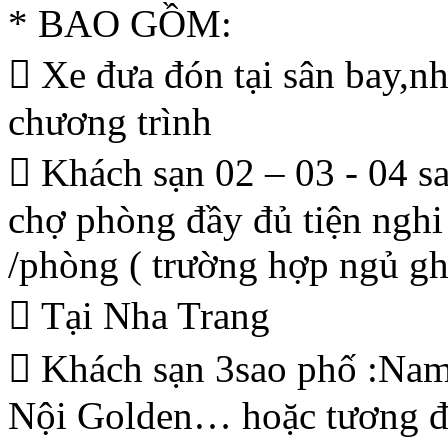
* BAO GỒM:
 Xe đưa đón tại sân bay,n
chương trình
 Khách sạn 02 – 03 - 04 s
chợ phòng đầy đủ tiện nghi
/phòng ( trường hợp ngủ ghé
 Tại Nha Trang
 Khách sạn 3sao phố :Nam
Nội Golden… hoặc tương 