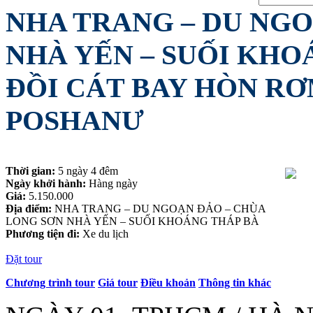
NHA TRANG – DU NGO
NHÀ YẾN – SUỐI KHOÁ
ĐỒI CÁT BAY HÒN RƠ
POSHANƯ
Thời gian:
5 ngày 4 đêm
Ngày khởi hành:
Hàng ngày
Giá:
5.150.000
Địa điểm:
NHA TRANG – DU NGOẠN ĐẢO – CHÙA
LONG SƠN NHÀ YẾN – SUỐI KHOÁNG THÁP BÀ
Phương tiện đi:
Xe du lịch
Đặt tour
Chương trình tour
Giá tour
Điều khoản
Thông tin khác