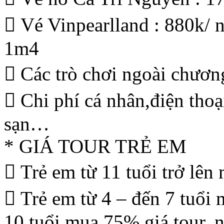
 Vé Vinpearlland : 880k/ 
1m4
 Các trò chơi ngoài chươn
 Chi phí cá nhân,điện thoạ
sạn…
* GIÁ TOUR TRẺ EM
 Trẻ em từ 11 tuổi trở lên
 Trẻ em từ 4 – đến 7 tuổi 
10 tuổi mua 75% giá tour, 