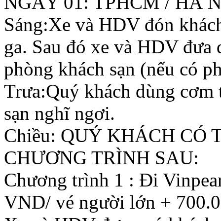
NGÀY 01: TPHCM / HÀ N
Sáng:Xe và HDV đón khách
ga. Sau đó xe và HDV đưa 
phòng khách sạn (nếu có p
Trưa:Quý khách dùng cơm 
sạn nghĩ ngơi.
Chiều: QUÝ KHÁCH CÓ 
CHƯƠNG TRÌNH SAU:
Chương trình 1 : Đi Vinpear
VND/ vé người lớn + 700.0