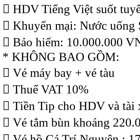
 HDV Tiếng Việt suốt tuyế
 Khuyến mại: Nước uống S
 Bảo hiểm: 10.000.000 V
* KHÔNG BAO GỒM:
 Vé máy bay + vé tàu
 Thuế VAT 10%
 Tiền Tip cho HDV và tài 
 Vé tắm bùn khoáng 220.
 Vé hồ Cá Trí Nguyên : 1