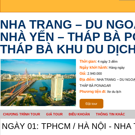
NHA TRANG – DU NGO
NHÀ YẾN – THÁP BÀ 
THÁP BÀ KHU DU DỊC
Thời gian:
4 ngày 3 đêm
Ngày khởi hành:
Hàng ngày
Giá:
2.940.000
Địa điểm:
NHA TRANG – DU NGOẠ
THÁP BÀ PONAGAR
Phương tiện đi:
Xe du lịch
Đặt tour
CHƯƠNG TRÌNH TOUR
GIÁ TOUR
ĐIỀU KHOẢN
THÔNG TIN KHÁC
NGÀY 01: TPHCM / HÀ NỘI - NHA 