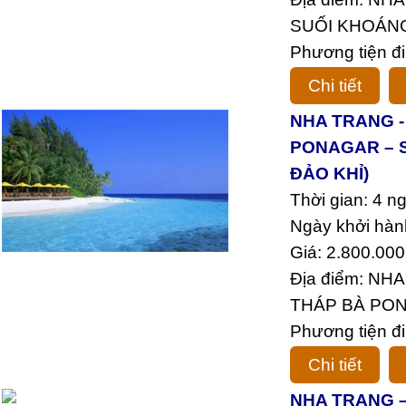
SUỐI KHOÁN
Phương tiện đi
Chi tiết
NHA TRANG -
PONAGAR – S
ĐẢO KHỈ)
Thời gian: 4 n
Ngày khởi hàn
Giá: 2.800.000
Địa điểm: N
THÁP BÀ PO
Phương tiện đi
Chi tiết
NHA TRANG –