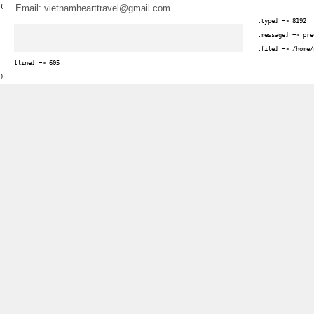
Email: vietnamhearttravel@gmail.com
(

    [type] => 8192

    [message] => pre
    [file] => /home/
    [line] => 605
