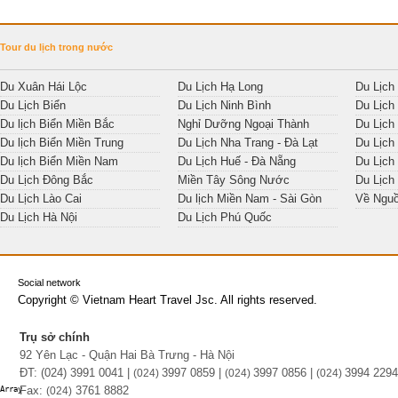
Tour du lịch trong nước
Du Xuân Hái Lộc
Du Lịch Hạ Long
Du Lịch
Du Lịch Biển
Du Lịch Ninh Bình
Du Lịch
Du lịch Biển Miền Bắc
Nghỉ Dưỡng Ngoại Thành
Du Lịch
Du lịch Biển Miền Trung
Du Lịch Nha Trang - Đà Lạt
Du Lịch
Du lịch Biển Miền Nam
Du Lịch Huế - Đà Nẵng
Du Lịch
Du Lịch Đông Bắc
Miền Tây Sông Nước
Du Lịch
Du Lịch Lào Cai
Du lịch Miền Nam - Sài Gòn
Về Ngu
Du Lịch Hà Nội
Du Lịch Phú Quốc
Social network
Copyright © Vietnam Heart Travel Jsc. All rights reserved.
Trụ sở chính
92 Yên Lạc - Quận Hai Bà Trưng - Hà Nội
ĐT: (024) 3991 0041 |
3997 0859 |
3997 0856 |
3994 2294
(0
24)
(0
24)
(0
24)
Fax:
3761 8882
Array

(0
24)