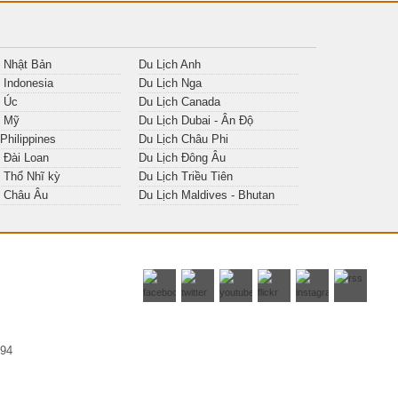
h Nhật Bản
Du Lịch Anh
h Indonesia
Du Lịch Nga
h Úc
Du Lịch Canada
h Mỹ
Du Lịch Dubai - Ân Độ
 Philippines
Du Lịch Châu Phi
 Đài Loan
Du Lịch Đông Âu
 Thổ Nhĩ kỳ
Du Lịch Triều Tiên
h Châu Âu
Du Lịch Maldives - Bhutan
294