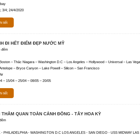
 bay
; 3/4; 24/4/2020
i tiết
H ĐI HẾT ĐIỂM ĐẸP NƯỚC MỸ
5 đêm
oston – Thác Niagara – Washington D.C – Los Angeles – Hollywood – Universal – Las Veg
Antelope – Bryce Canyon – Lake Powell – Silicon – San Francisco
ir
4 – 15/04 – 25/04 – 08/05 – 20/05
i tiết
 THĂM QUAN TOÀN CẢNH ĐÔNG - TÂY HOA KỲ
 đêm
- PHILADELPHIA - WASHINGTON D.C LOS ANGELES - SAN DIEGO - USS MIDWAY LAS