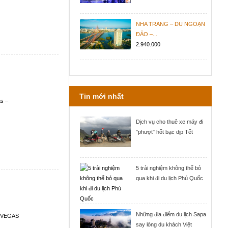
NHA TRANG – DU NGOẠN
ĐẢO –...
2.940.000
Tin mới nhất
as –
Dịch vụ cho thuê xe máy đi
"phượt" hốt bạc dịp Tết
5 trải nghiệm không thể bỏ
qua khi đi du lịch Phú Quốc
Những địa điểm du lịch Sapa
 VEGAS
say lòng du khách Việt