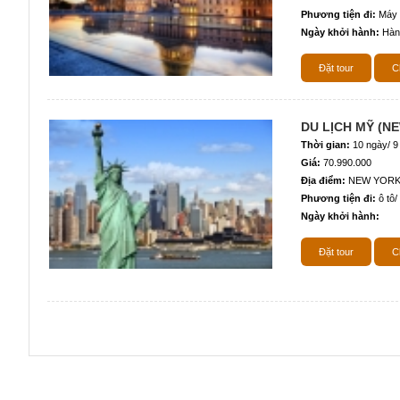
Phương tiện đi:
Máy b
Ngày khởi hành:
Hàn
Đặt tour
Ch
DU LỊCH MỸ (N
Thời gian:
10 ngày/ 9
Giá:
70.990.000
Địa điểm:
NEW YORK 
Phương tiện đi:
ô tô/
Ngày khởi hành:
Đặt tour
Ch