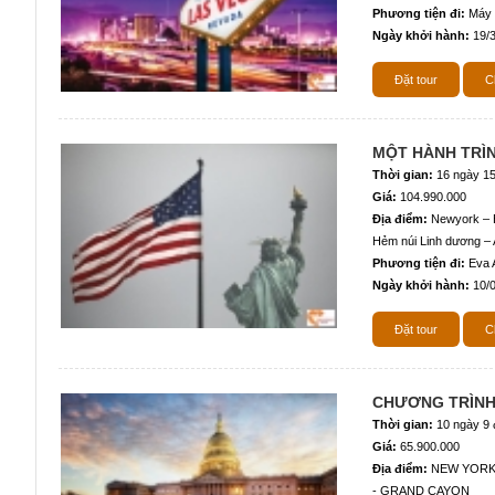
Phương tiện đi:
Máy
Ngày khởi hành:
19/3
Đặt tour
Ch
MỘT HÀNH TRÌN
Thời gian:
16 ngày 1
Giá:
104.990.000
Địa điểm:
Newyork – B
Hẻm núi Linh dương – 
Phương tiện đi:
Eva A
Ngày khởi hành:
10/0
Đặt tour
Ch
CHƯƠNG TRÌNH
Thời gian:
10 ngày 9
Giá:
65.900.000
Địa điểm:
NEW YORK 
- GRAND CAYON