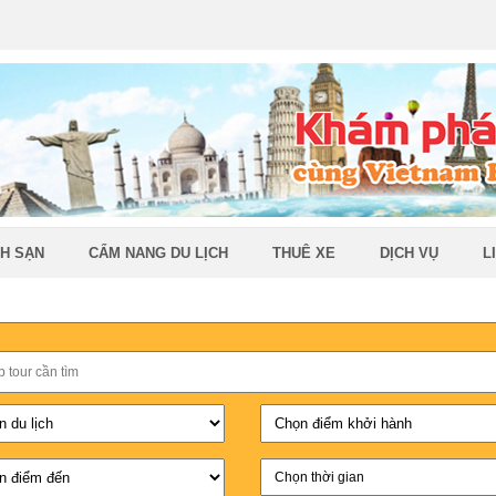
H SẠN
CẨM NANG DU LỊCH
THUÊ XE
DỊCH VỤ
L