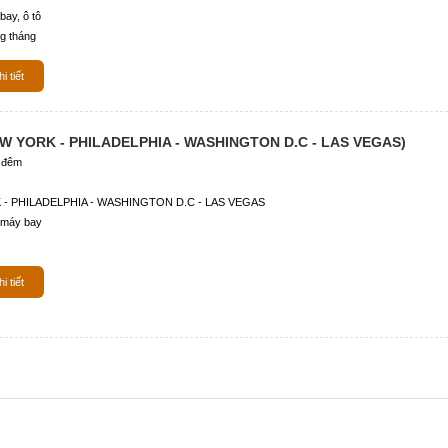
ay, ô tô
g tháng
i tiết
EW YORK - PHILADELPHIA - WASHINGTON D.C - LAS VEGAS)
 đêm
- PHILADELPHIA - WASHINGTON D.C - LAS VEGAS
 máy bay
i tiết