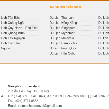
Tour du lịch nước ngoài
 Lịch Tây Bắc
Du Lịch Thái Lan
Du Lịc
 Lịch Quảng Ngãi
Du Lịch Hồng Kông
Du Lịc
 Lịch Quy Nhơn - Phú Yên
Du Lịch Singapore
Du Lịc
 Lịch Quảng Bình
Du Lịch Myanmar
Du Lịc
 Lịch Tây Nguyên
Du Lịch Malaysia
Du lịch
 Lịch Côn Đảo
Du Lịch Campuchia
Du Lịch
 Nguồn
Du lịch Trung Quốc
Du Lịch
Du Lịch Hàn Quốc
Du Lịc
Văn phòng giao dịch
207 Âu Cơ - Tây Hồ - Hà Nội
94
ĐT: (024) 3991 0041 |
(024) 3997 0859 | (024) 3997 0856 | (024) 3994 2
Fax: (024) 3761 8882
Email: vietnamhearttravel@gmail.com