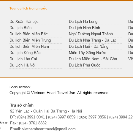
Tour du lịch trong nước
Du Xuân Hái Lộc
Du Lịch Hạ Long
Du
Du Lịch Biển
Du Lịch Ninh Bình
Du
Du lịch Biển Miền Bắc
Nghỉ Dưỡng Ngoại Thành
Du
Du lịch Biển Miền Trung
Du Lịch Nha Trang - Đà Lạt
Du
Du lịch Biển Miền Nam
Du Lịch Huế - Đà Nẵng
Du
Du Lịch Đông Bắc
Miền Tây Sông Nước
Du
Du Lịch Lào Cai
Du lịch Miền Nam - Sài Gòn
Về
Du Lịch Hà Nội
Du Lịch Phú Quốc
Social network
Copyright © Vietnam Heart Travel Jsc. All rights reserved.
Trụ sở chính
92 Yên Lạc - Quận Hai Bà Trưng - Hà Nội
ĐT: (024) 3991 0041 |
3997 0859 |
3997 0856 |
3994 22
(0
24)
(0
24)
(0
24)
Fax:
3761 8882
Array

(0
24)
Email: vietnamhearttravel@gmail.com
(
