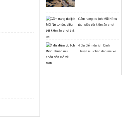
Cẩm nang du lịch Mũi Né tự
túc, siêu tiết kiệm ăn chơi
thả ga
4 địa điểm du lịch Bình
Thuận níu chân dân mê xê
dịch