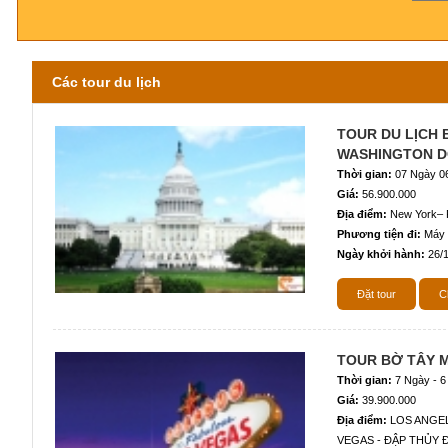
Các tour du lịch
TOUR DU LỊCH 
WASHINGTON D
Thời gian:
07 Ngày 0
Giá:
56.900.000
Địa điểm:
New York– P
Phương tiện đi:
Máy
Ngày khởi hành:
26/
Đặt tour
Ch
TOUR BỜ TÂY M
Thời gian:
7 Ngày - 
Giá:
39.900.000
Địa điểm:
LOS ANGEL
VEGAS - ĐẬP THỦY 