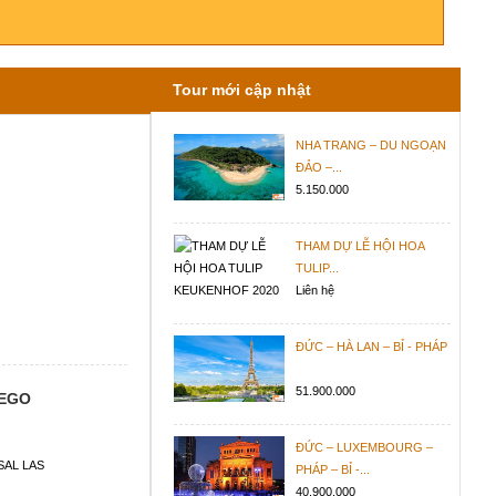
Tour mới cập nhật
NHA TRANG – DU NGOẠN
ĐẢO –...
5.150.000
THAM DỰ LỄ HỘI HOA
TULIP...
Liên hệ
ĐỨC – HÀ LAN – BỈ - PHÁP
51.900.000
IEGO
ĐỨC – LUXEMBOURG –
SAL LAS
PHÁP – BỈ -...
40.900.000