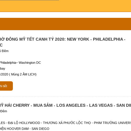
BỜ ĐÔNG MỸ TẾT CANH TÝ 2020: NEW YORK - PHILADELPHIA -
C
6 Đêm
hiladelphia– Washington DC
 bay
1/2020 ( Mùng 2 ÂM LỊCH)
i tiết
Ỹ HÁI CHERRY - MUA SẮM - LOS ANGELES - LAS VEGAS - SAN D
6 Đêm
ES - ĐẠI LỘ HOLLYWOOD - THƯƠNG XÁ PHƯỚC LỘC THỌ - PHIM TRƯỜNG UNIVER
ĐIỆN HOOVER DAM - SAN DIEGO