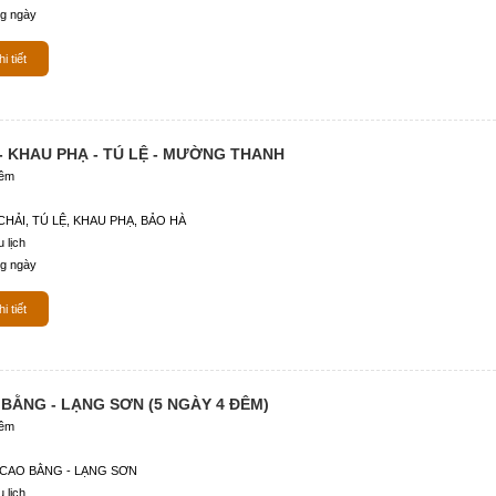
g ngày
i tiết
- KHAU PHẠ - TÚ LỆ - MƯỜNG THANH
đêm
HẢI, TÚ LỆ, KHAU PHẠ, BẢO HÀ
 lịch
g ngày
i tiết
 BẰNG - LẠNG SƠN (5 NGÀY 4 ĐÊM)
đêm
 CAO BẰNG - LẠNG SƠN
 lịch