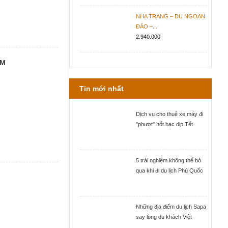
NHA TRANG – DU NGOẠN
ĐẢO –...
2.940.000
ÊM
Tin mới nhất
Dịch vụ cho thuê xe máy đi
"phượt" hốt bạc dịp Tết
5 trải nghiệm không thể bỏ
qua khi đi du lịch Phú Quốc
Những địa điểm du lịch Sapa
say lòng du khách Việt