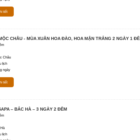
i tiết
 MỘC CHÂU - MÙA XUÂN HOA ĐÀO, HOA MẬN TRẮNG 2 NGÀY 1 Đ
đêm
ộc Châu
 lịch
g ngày
i tiết
SAPA – BẮC HÀ – 3 NGÀY 2 ĐÊM
đêm
 Hà
 lịch