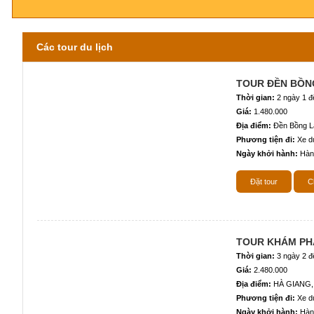
Các tour du lịch
TOUR ĐỀN BỒNG
Thời gian:
2 ngày 1 
Giá:
1.480.000
Địa điểm:
Đền Bồng La
Phương tiện đi:
Xe du
Ngày khởi hành:
Hàn
Đặt tour
Ch
TOUR KHÁM PHÁ
Thời gian:
3 ngày 2 
Giá:
2.480.000
Địa điểm:
HÀ GIANG,
Phương tiện đi:
Xe du
Ngày khởi hành:
Hàn