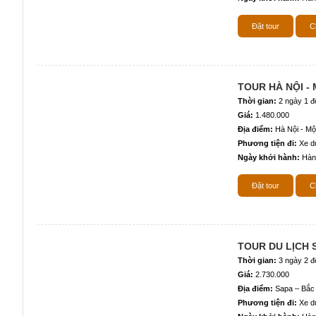
Đặt tour
Ch
TOUR HÀ NỘI -
Thời gian:
2 ngày 1 
Giá:
1.480.000
Địa điểm:
Hà Nội - M
Phương tiện đi:
Xe du
Ngày khởi hành:
Hàn
Đặt tour
Ch
TOUR DU LỊCH 
Thời gian:
3 ngày 2 
Giá:
2.730.000
Địa điểm:
Sapa – Bắc
Phương tiện đi:
Xe du