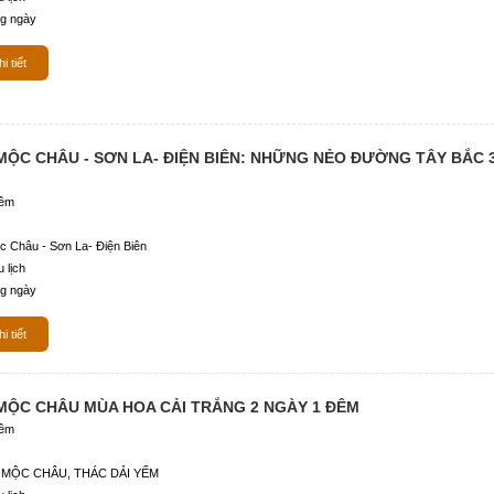
g ngày
i tiết
 MỘC CHÂU - SƠN LA- ĐIỆN BIÊN: NHỮNG NẺO ĐƯỜNG TÂY BẮC 
đêm
c Châu - Sơn La- Điện Biên
 lịch
g ngày
i tiết
 MỘC CHÂU MÙA HOA CẢI TRẮNG 2 NGÀY 1 ĐÊM
đêm
 MỘC CHÂU, THÁC DẢI YẾM