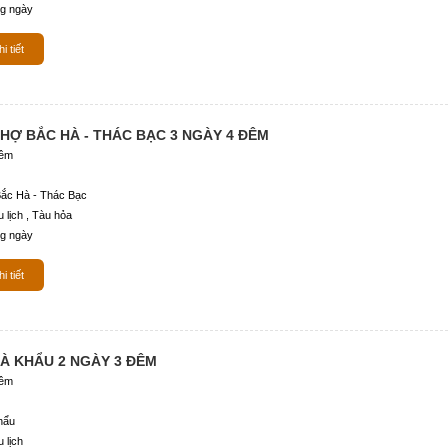
g ngày
i tiết
CHỢ BẮC HÀ - THÁC BẠC 3 NGÀY 4 ĐÊM
đêm
ắc Hà - Thác Bạc
 lịch , Tàu hỏa
g ngày
i tiết
HÀ KHẨU 2 NGÀY 3 ĐÊM
đêm
hẩu
 lịch