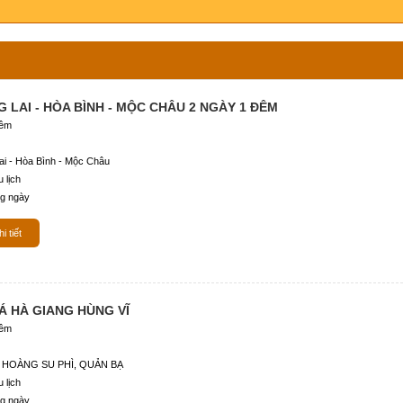
 LAI - HÒA BÌNH - MỘC CHÂU 2 NGÀY 1 ĐÊM
đêm
i - Hòa Bình - Mộc Châu
 lịch
g ngày
i tiết
 HÀ GIANG HÙNG VĨ
đêm
 HOÀNG SU PHÌ, QUẢN BẠ
 lịch
g ngày