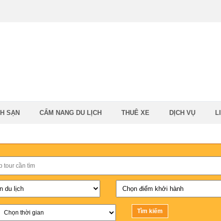
H SẠN
CẨM NANG DU LỊCH
THUÊ XE
DỊCH VỤ
L