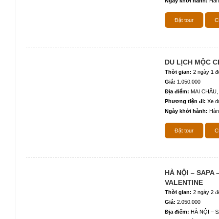
Ngày khởi hành:
Hàn
Đặt tour
Ch
DU LỊCH MỘC C
Thời gian:
2 ngày 1 
Giá:
1.050.000
Địa điểm:
MAI CHÂU,
Phương tiện đi:
Xe du
Ngày khởi hành:
Hàn
Đặt tour
Ch
HÀ NỘI – SAPA 
VALENTINE
Thời gian:
2 ngày 2 
Giá:
2.050.000
Địa điểm:
HÀ NỘI – 