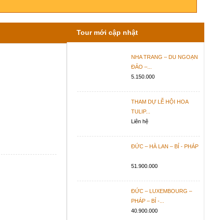
Tour mới cập nhật
NHA TRANG – DU NGOẠN
ĐẢO –...
5.150.000
THAM DỰ LỄ HỘI HOA
TULIP...
Liên hệ
ĐỨC – HÀ LAN – BỈ - PHÁP
51.900.000
ĐỨC – LUXEMBOURG –
PHÁP – BỈ -...
40.900.000