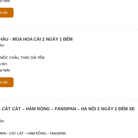
g ngày
i tiết
HÂU - MÙA HOA CẢI 2 NGÀY 1 ĐÊM
đêm
 MỘC CHÂU, THÁC DẢI YẾM
 lịch
g ngày
i tiết
– CÁT CÁT – HÀM RỒNG – FANSIPAN – HÀ NỘI 2 NGÀY 2 ĐÊM XE
đêm
SAPA – CÁT CÁT – HÀM RỒNG – FANSIPAN