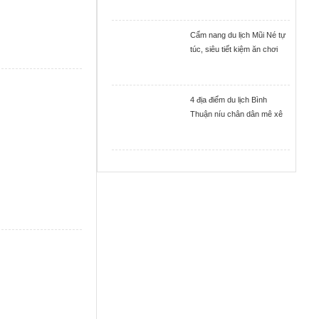
Cẩm nang du lịch Mũi Né tự
túc, siêu tiết kiệm ăn chơi
thả ga
4 địa điểm du lịch Bình
Thuận níu chân dân mê xê
dịch