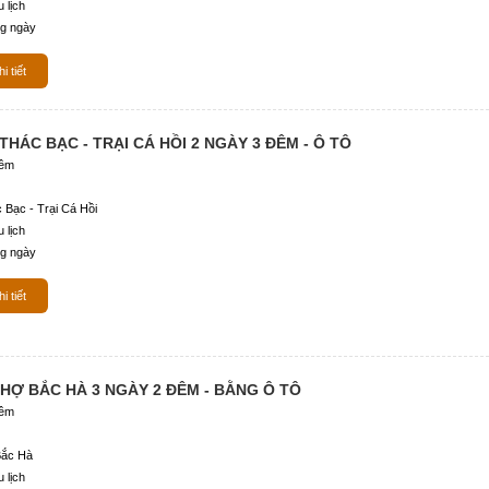
 lịch
g ngày
i tiết
 THÁC BẠC - TRẠI CÁ HỒI 2 NGÀY 3 ĐÊM - Ô TÔ
đêm
 Bạc - Trại Cá Hồi
 lịch
g ngày
i tiết
CHỢ BẮC HÀ 3 NGÀY 2 ĐÊM - BẰNG Ô TÔ
đêm
ắc Hà
 lịch