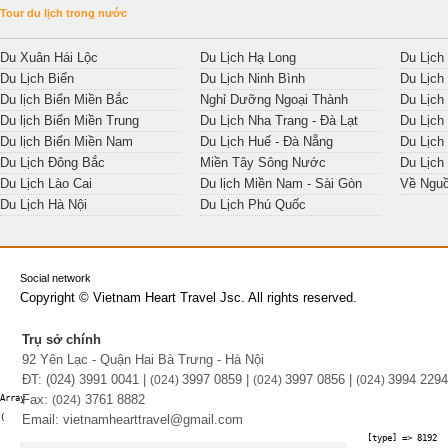
Tour du lịch trong nước
Du Xuân Hái Lộc
Du Lịch Hạ Long
Du Lịch
Du Lịch Biển
Du Lịch Ninh Bình
Du Lịch
Du lịch Biển Miền Bắc
Nghỉ Dưỡng Ngoại Thành
Du Lịch
Du lịch Biển Miền Trung
Du Lịch Nha Trang - Đà Lạt
Du Lịch
Du lịch Biển Miền Nam
Du Lịch Huế - Đà Nẵng
Du Lịch
Du Lịch Đông Bắc
Miền Tây Sông Nước
Du Lịch
Du Lịch Lào Cai
Du lịch Miền Nam - Sài Gòn
Về Ngu
Du Lịch Hà Nội
Du Lịch Phú Quốc
Social network
Copyright © Vietnam Heart Travel Jsc. All rights reserved.
Trụ sở chính
92 Yên Lạc - Quận Hai Bà Trưng - Hà Nội
ĐT: (024) 3991 0041 |
3997 0859 |
3997 0856 |
3994 2294
(0
24)
(0
24)
(0
24)
Fax:
3761 8882
Array

(0
24)
Email: vietnamhearttravel@gmail.com
(

    [type] => 8192
