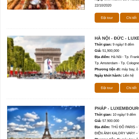
22/10/2020
Đặt tour
Chi tiết
HÀ NỘI - ĐỨC - LUX
Thời gian:
9 ngày/ 8 đêm
Giá:
51,900,000
Địa điểm:
Hà Nôi - Tp. Frank
Tp. Amsterdam - Tp. Cologne 
Phương tiện đi:
máy bay, ô 
Ngày khởi hành:
Liên hệ
Đặt tour
Chi tiết
PHÁP - LUXEMBOURG
Thời gian:
10 ngày/ 9 đêm
Giá:
57.900.000
Địa điểm:
THỦ ĐÔ PARIS –
ĐIỆN ẢNH KALORY VARY –