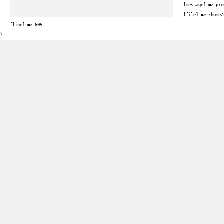
    [message] => pre
    [file] => /home/
    [line] => 605
