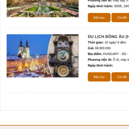
Phương tiện đi:
máy bay, ô 
Ngày khởi hành:
30/05, 18/
Đặt tour
Chi tiết
DU LỊCH ĐÔNG ÂU (H
Thời gian:
10 ngày/ 9 đêm
Giá:
68.800.000
Địa điểm:
HUNGARY - ÁO -
Phương tiện đi:
Ô tô, máy 
Ngày khởi hành:
Đặt tour
Chi tiết