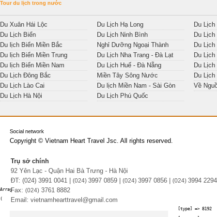
Tour du lịch trong nước
Du Xuân Hái Lộc
Du Lịch Hạ Long
Du Lịch
Du Lịch Biển
Du Lịch Ninh Bình
Du Lịch
Du lịch Biển Miền Bắc
Nghỉ Dưỡng Ngoại Thành
Du Lịch
Du lịch Biển Miền Trung
Du Lịch Nha Trang - Đà Lạt
Du Lịch
Du lịch Biển Miền Nam
Du Lịch Huế - Đà Nẵng
Du Lịch
Du Lịch Đông Bắc
Miền Tây Sông Nước
Du Lịch
Du Lịch Lào Cai
Du lịch Miền Nam - Sài Gòn
Về Ngu
Du Lịch Hà Nội
Du Lịch Phú Quốc
Social network
Copyright © Vietnam Heart Travel Jsc. All rights reserved.
Trụ sở chính
92 Yên Lạc - Quận Hai Bà Trưng - Hà Nội
ĐT: (024) 3991 0041 |
3997 0859 |
3997 0856 |
3994 2294
(0
24)
(0
24)
(0
24)
Fax:
3761 8882
Array

(0
24)
Email: vietnamhearttravel@gmail.com
(

    [type] => 8192
